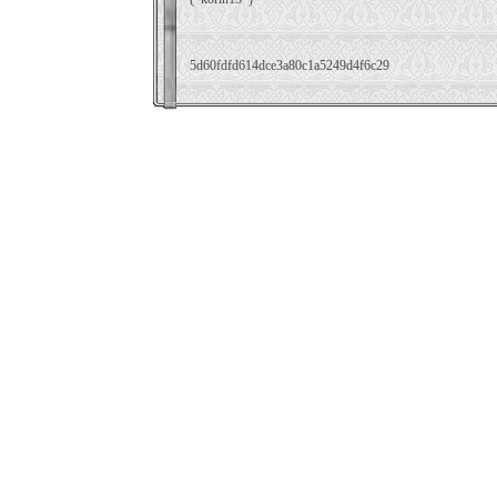
5d60fdfd614dce3a80c1a5249d4f6c29