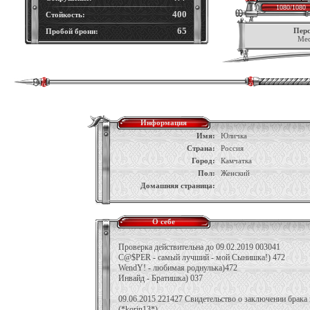
1080/1080
400
Стойкость:
65
Перс
Пробой брони:
Мес
Информация
Имя:
Юличка
Страна:
Россия
Город:
Камчатка
Пол:
Женский
Домашняя страница:
О себе
Проверка действительна до 09.02.2019 003041
C@$PER - самый лучший - мой Сынишка!) 472
WendY! - любимая роднулька)472
Инвайд - Братишка) 037
09.06.2015 221427 Свидетельство о заключении брака
(*korin13*)