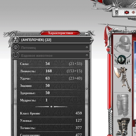
Характеристики
(АНГЕЛОЧЕК) [22]
Питомец
Ездовое животное
54
(21+33)
Сила:
168
(153+15)
Ловкость:
63
(23+40)
Удача:
50
Знания:
50
Здоровье:
1
Мудрость:
459
Класс брони:
127
Уловка:
377
Точность:
477
Сокрушение: