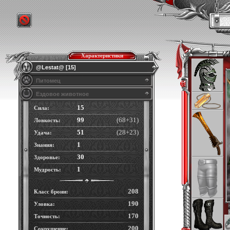
Характеристики
@Lestat@ [15]
Питомец
Ездовое животное
15
Сила:
99
(68+31)
Ловкость:
51
(28+23)
Удача:
1
Знания:
30
Здоровье:
1
Мудрость:
208
Класс брони:
190
Уловка:
170
Точность:
200
Сокрушение: