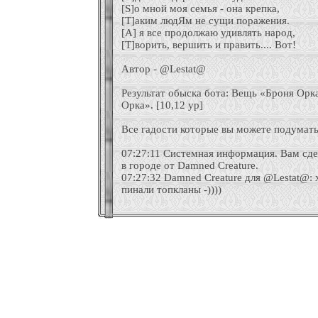
[S]о мной моя семья - она крепка,
[T]аким людЯм не сущи поражения.
[A] я все продолжаю удивлять народ,
[T]ворить, вершить и править.... Вот!
Автор - @Lestat@
Результат обыска бота: Вещь «Броня Ор
Орка». [10,12 ур]
Все гадости которые вы можете подумать 
07:27:11 Системная информация. Вам сде
в городе от Damned Creature.
07:27:32 Damned Creature для @Lestat@: 
пинали топкланы -))))