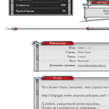
0635/0635
190
Стойкость:
50
Перс
Пробой брони:
Мес
Информация
Имя:
Санек.... =)
Страна:
Наша Раша
Город:
а надо?
Пол:
Мужской
Домашняя страница:
www.nekromants.clan.su
О себе
Что может быть смешнее, чем угроза пол
http://chipigik.weles.ru/postcards/psix.swf 
[L]юбой, завидевший меня издалека,
[E]два ли сдержится от удивления -