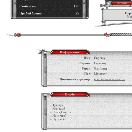
0210/0210
120
Стойкость:
29
Перс
Пробой брони:
Мес
Информация
Имя:
Eugeniy
Страна:
Germany
Город:
Gamburg
Пол:
Мужской
Домашняя страница:
justice-neverlands.com
О себе
- Тук-тук...
- Кто там?
- Это я,Смерть...
- Ну и что?
- Ну и всё...