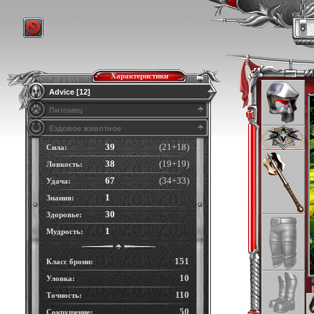
Характеристики
Advice [12]
Питомец
Ездовое животное
39
(21+18)
Сила:
38
(19+19)
Ловкость:
67
(34+33)
Удача:
1
Знания:
30
Здоровье:
1
Мудрость:
151
Класс брони:
10
Уловка:
110
Точность:
50
Сокрушение: