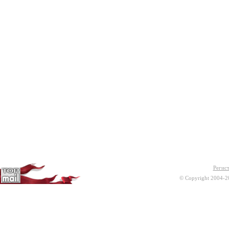
Регис
© Copyright 2004-2