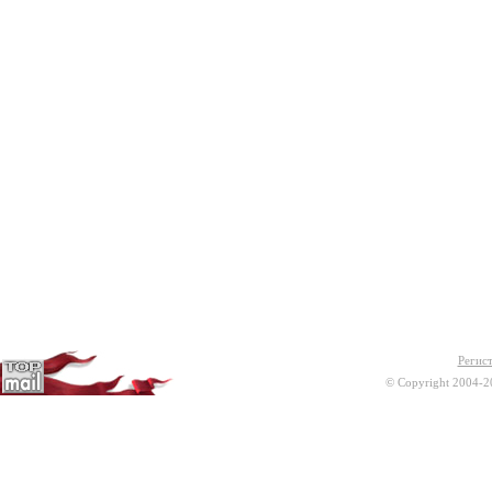
Регис
© Copyright 2004-2