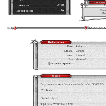
4580/4580
2990
Стойкость:
470
Перс
Пробой брони:
Мес
Информация
Имя:
Serhiy
Страна:
Ukraine
Город:
Ternopil
Пол:
Мужской
Домашняя страница:
О себе
Вступление в клан - forum.neverlands.ru/34/1/936899/5/
PVP-Клуб.
------------
!Ruslik! - брат!
9Q7LGDYZWTF7K7C8AZJP