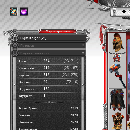
Характеристики
Light Knight [28]
Питомец
Ездовое животное
234
(23+211)
Сила:
212
(25+187)
Ловкость:
513
(234+279)
Удача:
82
(72+10)
Знания:
150
Здоровье:
1
Мудрость:
2719
Класс брони:
2020
Уловка:
2620
Точность:
6240
Сокрушение: