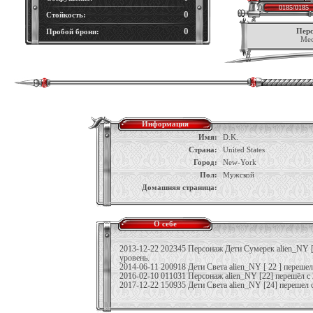
0185/0185
0
Стойкость:
0
Перс
Пробой брони:
Мес
Информация
Имя:
D.K.
Страна:
United States
Город:
New-York
Пол:
Мужской
Домашняя страница:
О себе
2013-12-22 202345 Персонаж Дети Сумерек alien_NY [2
уровень.
2014-06-11 200918 Дети Света alien_NY [ 22 ] перешел 
2016-02-10 011031 Персонаж alien_NY [22] перешёл с 
2017-12-22 150935 Дети Света alien_NY [24] перешел с