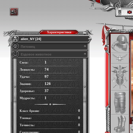
Характеристики
alien_NY [24]
Питомец
Ездовое животное
1
Сила:
74
Ловкость:
97
Удача:
126
Знания:
37
Здоровье:
1
Мудрость:
0
Класс брони:
0
Уловка:
0
Точность:
0
Сокрушение: